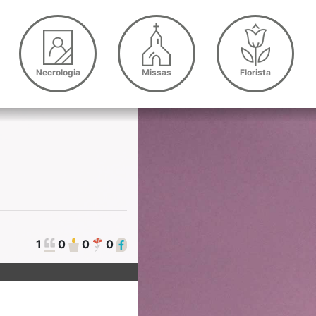
Necrologia
Missas
Florista
1
0
0
0