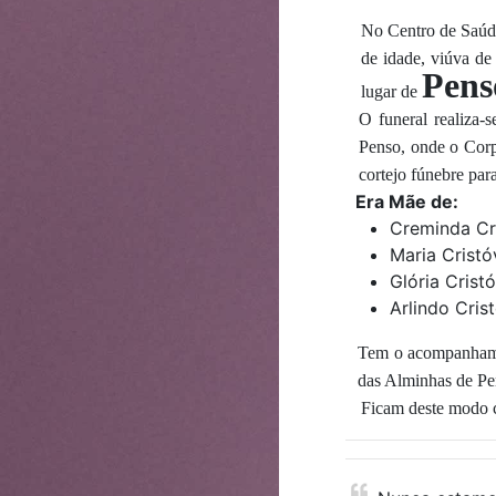
No Centro de Saúde
de idade, viúva de
Pens
lugar de
O funeral realiza-
Penso, onde o Corp
cortejo fúnebre par
Era Mãe de:
Creminda Cr
Maria Cristó
Glória Crist
Arlindo Cris
Tem o acompanhamen
das Alminhas de Pe
Ficam deste modo c