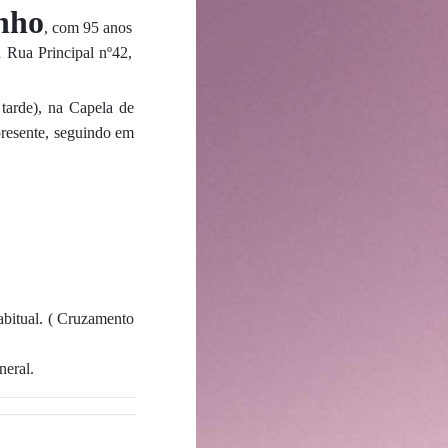
nho
, com 95 anos
 Rua Principal nº42,
 tarde), na Capela de
presente, seguindo em
bitual. ( Cruzamento
neral.