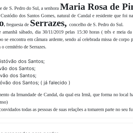
Maria Rosa de Pi
 de S. Pedro do Sul, a senhora
 Custódio dos Santos Gomes, natural de Candal e residente que foi na
o
Serrazes
,
,
freguesia de
concelho de S. Pedro do Sul.
se amanhã sábado, dia 30/11/2019 pelas 15:30 horas ( três e meia da
o se encontra em câmara ardente, sendo aí celebrada missa de corpo 
a o cemitério de Serrazes.
istóvão dos Santos;
vão dos Santos;
óvão dos Santos;
tóvão dos Santos; ( já falecido )
to da Irmandade de Candal, da qual era Irmã, que forma no local ha
nso)
onvidados todas as pessoas de suas relações a tomarem parte no seu fu