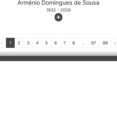
Arménio Domingues de Sousa
1932 - 2026
‹
1
2
3
4
5
6
7
8
...
97
98
›