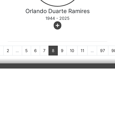
Orlando Duarte Ramires
1944 - 2025
1
2
...
5
6
7
8
9
10
11
...
97
9