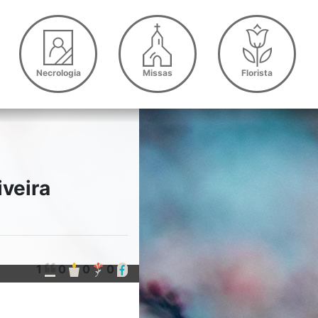
Necrologia
Missas
Florista
iveira
1
0
0
0