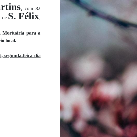
rtins
,
com 82
S. Félix
ia de
,
sa Mortuária para a
o local.
, segunda-feira dia