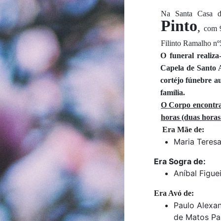
Na Santa Casa da
Pinto
,
com 9
Filinto Ramalho nº
O funeral realiza
Capela de Santo 
cortéjo fúnebre a
família.
O Corpo encontra-
horas (duas horas 
Era Mãe de:
Maria Teresa
Era Sogra de:
Aníbal Figue
Era Avó de:
Paulo Alexan
de Matos Pa