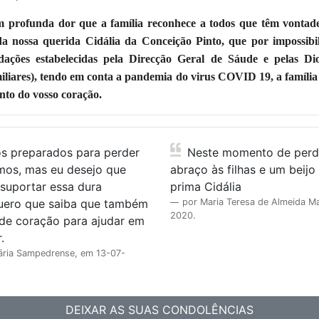
 profunda dor que a família reconhece a todos que têm vontad
da nossa querida Cidália da Conceição Pinto, que por impossibi
ações estabelecidas pela Direcção Geral de Sáude e pelas Dioc
miliares), tendo em conta a pandemia do virus COVID 19, a família
anto do vosso coração.
Neste momento de perda e dor, um
os, mas eu desejo que
abraço às filhas e um beij
 suportar essa dura
prima Cidália
Quero que saiba que também
por Maria Teresa de Almeida Ma
2020.
 de coração para ajudar em
.
ária Sampedrense, em 13-07-
DEIXAR AS SUAS CONDOLÊNCIAS