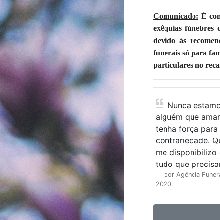
Comunicado:
É com
exêquias fúnebres 
devido ás recomend
funerais só para fa
particulares no rec
Nunca estamos preparados para perder
alguém que amam
tenha força para
contrariedade. 
me disponibilizo
tudo que precisar
por Agência Funer
2020.