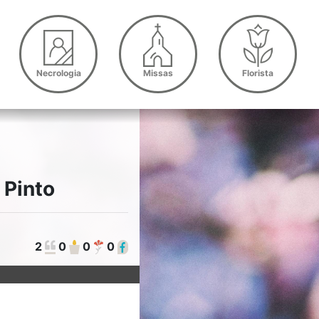
Necrologia
Missas
Florista
 Pinto
2
0
0
0