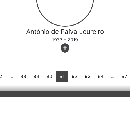
António de Paiva Loureiro
1937 - 2019
2
...
88
89
90
91
92
93
94
...
97